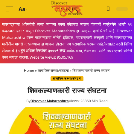
Aa
Font
Resizer
महाराष्ट्राच्या अस्मितेची ध्वजा जगाच्या काना कोपर्‍यात जाऊन पोहचावी याप्रेरणेने आम्ही १९
फेब्रुवारी २०१८ पासून Discover Maharashtra हा उपक्रम हाती घेतले आहे. Discover
Maharashtra वरून महाराष्ट्राचा सोनेरी इतिहास, महाराष्ट्राची संस्कृती आणि महाराष्ट्राच्या
मातीतील माणसे दाखवण्याचा हा आमचा छोटासा पण प्रामाणिक प्रयत्न आहे.वेबसाईट वरती विविध
लेखकांचे
३५ हुन अधिक विषयांवर ३०००+ लेख
आहेत. वाचा, शेअर करा आणि महाराष्ट्राचे सोनेरी
वैभव जगाला दाखवा. Website Views: 95,05,169
Home
»
सामाजिक संस्था/संघटना
»
शिवकल्याणकारी राज्य संघटना
सामाजिक संस्था/संघटना
शिवकल्याणकारी राज्य संघटना
By
Discover Maharashtra
Views: 2886
0 Min Read