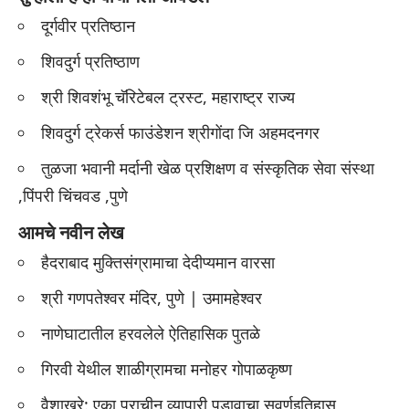
दूर्गवीर प्रतिष्ठान
शिवदुर्ग प्रतिष्ठाण
श्री शिवशंभू चॅरिटेबल ट्रस्ट, महाराष्ट्र राज्य
शिवदुर्ग ट्रेकर्स फाउंडेशन श्रीगोंदा जि अहमदनगर
तुळजा भवानी मर्दानी खेळ प्रशिक्षण व संस्कृतिक सेवा संस्था
,पिंपरी चिंचवड ,पुणे
आमचे नवीन लेख
हैदराबाद मुक्तिसंग्रामाचा देदीप्यमान वारसा
श्री गणपतेश्वर मंदिर, पुणे | उमामहेश्वर
नाणेघाटातील हरवलेले ऐतिहासिक पुतळे
गिरवी येथील शाळीग्रामचा मनोहर गोपाळकृष्ण
वैशाखरे: एका प्राचीन व्यापारी पडावाचा सुवर्णइतिहास