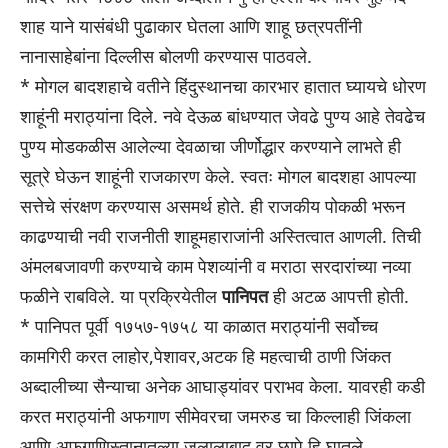
शाह याने यासंबंधी पुढाकार घेतला आणि शाहू छत्रपतींनी
नानासाहेबांना दिल्लीस बोलणी करण्यास पाठवले.
* मोगल बादशहाचे वतीने हिंदुस्थानचा कारभार हातात घ्यायचे धोरण
शाहूंनी मराठ्यांना दिले. नवे देऊळ बांधण्यात जेवढे पुण्य आहे तेवढेच
पुण्य मोडकळीस आलेल्या देवळाचा जीर्णोद्धार करण्याने लाभते ही
सूत्रे घेऊन शाहूंनी राजकारण केले. स्वतः मोगल बादशहा आपल्या
सत्तेचे संरक्षण करण्यास असमर्थ होते. ही राजकीय पोकळी भरून
काढण्याची नवी राजनीती शाहूमहाराजांनी अस्तित्वात आणली. तिची
अंमलबजावणी करण्याचे काम पेशव्यांनी व मराठा सरदारांच्या नव्या
फळीने राबविले. या प्रक्रियेतील
पानिपत
ही अटळ आपत्ती होती.
* पानिपत पूर्वी १७५७-१७५८ या काळात मराठ्यांनी सर्वोच्च
कामगिरी करत लाहोर,पेशावर,अटक हि महत्वाची ठाणी जिंकत
अब्दालीच्या सैन्याचा अनेक आघाड्यांवर पराभव केला. यावरही कडी
करत मराठ्यांनी अफगाण सीमेवरचा जमरुड चा किल्लाही जिंकला
आणि अफगाणिस्तानातल्या जलालाबाद वर छापे हि घातले.