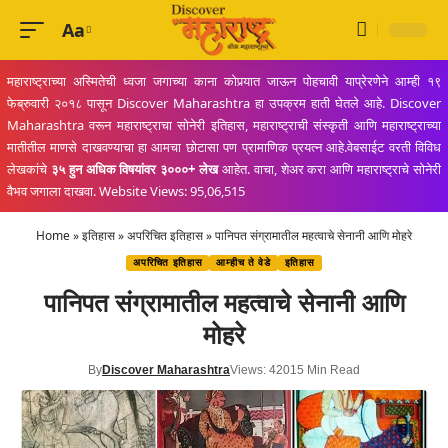
Aa
Font
Resizer
महाराष्ट्राच्या अस्मितेची ध्वजा जगाच्या काना कोपर्‍यात जाऊन पोहचावी याप्रेरणेने आम्ही १९
फेब्रुवारी २०१८ पासून Discover Maharashtra हा उपक्रम हाती घेतले आहे. Discover
Maharashtra वरून महाराष्ट्राचा सोनेरी इतिहास, महाराष्ट्राची संस्कृती आणि महाराष्ट्राच्या
मातीतील माणसे दाखवण्याचा हा आमचा छोटासा पण प्रामाणिक प्रयत्न आहे.वेबसाईट वरती विविध
लेखकांचे
३५ हुन अधिक विषयांवर ३०००+ लेख
आहेत. वाचा, शेअर करा आणि महाराष्ट्राचे सोनेरी
वैभव जगाला दाखवा. Website Views: 95,06,515
Home
»
इतिहास
»
अपरिचित इतिहास
»
पानिपत संग्रामातील महत्वाचे सेनानी आणि मोहरे
अपरिचित इतिहास
आम्हीच ते वेडे
इतिहास
पानिपत संग्रामातील महत्वाचे सेनानी आणि
मोहरे
By
Discover Maharashtra
Views: 4201
5 Min Read