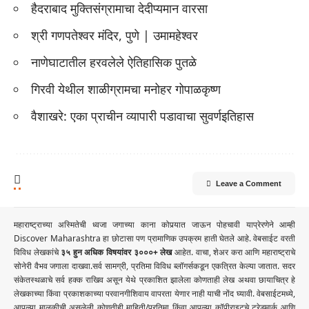
हैदराबाद मुक्तिसंग्रामाचा देदीप्यमान वारसा
श्री गणपतेश्वर मंदिर, पुणे | उमामहेश्वर
नाणेघाटातील हरवलेले ऐतिहासिक पुतळे
गिरवी येथील शाळीग्रामचा मनोहर गोपाळकृष्ण
वैशाखरे: एका प्राचीन व्यापारी पडावाचा सुवर्णइतिहास
Leave a Comment
महाराष्ट्राच्या अस्मितेची ध्वजा जगाच्या काना कोपर्‍यात जाऊन पोहचावी याप्रेरणेने आम्ही
Discover Maharashtra हा छोटासा पण प्रामाणिक उपक्रम हाती घेतले आहे. वेबसाईट वरती
विविध लेखकांचे
३५ हुन अधिक विषयांवर ३०००+ लेख
आहेत. वाचा, शेअर करा आणि महाराष्ट्राचे
सोनेरी वैभव जगाला दाखवा.सर्व सामग्री, प्रतिमा विविध ब्लॉगर्सकडून एकत्रित केल्या जातात. सदर
संकेतस्थळाचे सर्व हक्क राखिव असून येथे प्रकाशित झालेला कोणताही लेख अथवा छायाचित्र हे
लेखकाच्या किंवा प्रकाशकाच्या परवानगीशिवाय वापरता येणार नाही याची नोंद घ्यावी. वेबसाईटमध्ये,
आपल्या मालकीची असलेली कोणतीही माहिती/प्रतिमा किंवा आपल्या कॉपीराइटचे ट्रेडमार्क आणि