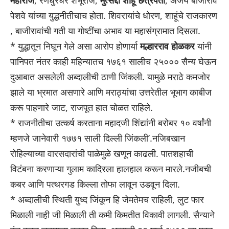
महाराज
, रणधुरंधर शंभूराजे,
मुत्सद्दी शाहू छत्रपती
, अजेय बाजीराव
पेशवे यांच्या युद्धनीतीचाच होता. शिवरायांचे धोरण, शाहूंचे राजकारण
, बाजीरावांची गती या गोष्टींचा अभाव या महासंग्रामात दिसला.
* युद्धातून निघून गेले असा आरोप होणार्या
मल्हारराव होळकर
यांनी
पानिपत नंतर काही महिन्यातच १७६१ सालीच २५००० सैन्य घेऊन
दुआबात असलेली अब्दालीची ठाणी जिंकली. यामुळे मराठे कमजोर
झाले या भ्रमात असणारे आणि मराठ्यांचा उत्तरेतील भूभाग काबीज
करू पाहणारे जाट, राजपूत हात चोळत राहिले.
* राजनीतीचा उत्कर्ष करताना महादजी शिंद्यांनी बरोबर १० वर्षांनी
म्हणजे जानेवारी १७७१ साली दिल्ली जिंकली’.नजिबखान
रोहिल्याच्या वारसदारांची पाळेमुळे खणून काढली. पातशहाची
विटंबना करणाऱ्या गुलाम कादिरला हालहाल करून मारले.नजीबची
कबर आणि पत्थरगड किल्ला तोफा लावून उडवून दिला.
* अब्दालीची स्थिती युध्द जिंकून हि जेमतेमच राहिली, लुट फार
मिळाली नाही जी मिळाली ती कमी किमतीत विकावी लागली. सैन्याने