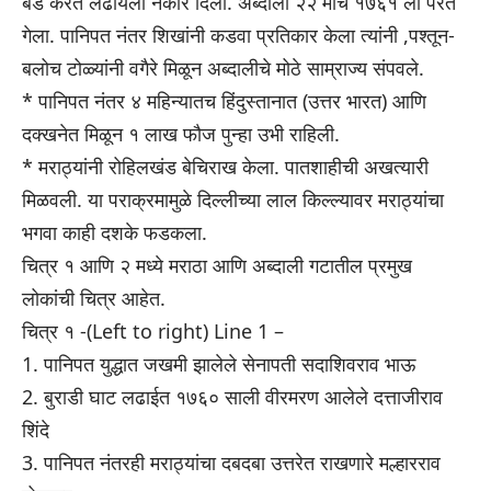
बंड करत लढायला नकार दिला. अब्दाली २२ मार्च १७६१ ला परत
गेला. पानिपत नंतर शिखांनी कडवा प्रतिकार केला त्यांनी ,पश्तून-
बलोच टोळ्यांनी वगैरे मिळून अब्दालीचे मोठे साम्राज्य संपवले.
* पानिपत नंतर ४ महिन्यातच हिंदुस्तानात (उत्तर भारत) आणि
दक्खनेत मिळून १ लाख फौज पुन्हा उभी राहिली.
* मराठ्यांनी रोहिलखंड बेचिराख केला. पातशाहीची अखत्यारी
मिळवली. या पराक्रमामुळे दिल्लीच्या लाल किल्ल्यावर मराठ्यांचा
भगवा काही दशके फडकला.
चित्र १ आणि २ मध्ये मराठा आणि अब्दाली गटातील प्रमुख
लोकांची चित्र आहेत.
चित्र १ -(Left to right) Line 1 –
1. पानिपत युद्धात जखमी झालेले सेनापती सदाशिवराव भाऊ
2. बुराडी घाट लढाईत १७६० साली वीरमरण आलेले दत्ताजीराव
शिंदे
3. पानिपत नंतरही मराठ्यांचा दबदबा उत्तरेत राखणारे मल्हारराव