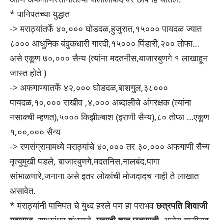
* पानिपतच्या युद्धात
-> मराठ्यांतर्फे ४०,००० घोडदळ,हुजुरात,१५००० पायदळ ज्यात
८००० आधुनिक बंदुकधारी गारदी,१५००० पिंडारी,२०० तोफा…
असे एकूण ७०,००० सैन्य (त्यांना मदतनीस,बाजारबुणगे १ लाखाहून
जास्त होते )
-> अफगाण्यातर्फे ४२,००० घोडदळ,बाशगुल,३८०००
पायदळ,१०,००० राखीव ,४,००० अब्दालीचे अंगरक्षक (त्यांना
नसाक्ची म्हणत),५००० किझील्बाश (इराणी सैन्य),८० तोफा …एकूण
१,००,००० सैन्य
-> रणसंग्रामामध्ये मराठ्यांचे ४०,००० तर ३०,००० अफगाणी सैन्य
मृत्युमुखी पडले, बाजारबुणगे,मदतनिस,नालबंद,पागा
सांभाळणारे,जनाना असे इतर लोकांची मोजदादच नाही ते लाखात
असावेत.
* मराठ्यांनी पानिपत चे युध्द हरले पण हा पराभव
छत्रपति शिवाजी