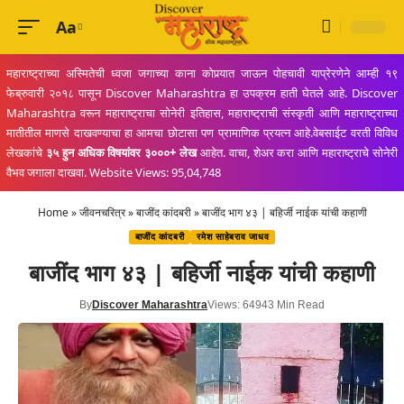
Aa
Font
Resizer
महाराष्ट्राच्या अस्मितेची ध्वजा जगाच्या काना कोपर्‍यात जाऊन पोहचावी याप्रेरणेने आम्ही १९
फेब्रुवारी २०१८ पासून Discover Maharashtra हा उपक्रम हाती घेतले आहे. Discover
Maharashtra वरून महाराष्ट्राचा सोनेरी इतिहास, महाराष्ट्राची संस्कृती आणि महाराष्ट्राच्या
मातीतील माणसे दाखवण्याचा हा आमचा छोटासा पण प्रामाणिक प्रयत्न आहे.वेबसाईट वरती विविध
लेखकांचे
३५ हुन अधिक विषयांवर ३०००+ लेख
आहेत. वाचा, शेअर करा आणि महाराष्ट्राचे सोनेरी
वैभव जगाला दाखवा. Website Views: 95,04,748
Home
»
जीवनचरित्र
»
बाजींद कांदबरी
»
बाजींद भाग ४३ | बहिर्जी नाईक यांची कहाणी
बाजींद कांदबरी
रमेश साहेबराव जाधव
बाजींद भाग ४३ | बहिर्जी नाईक यांची कहाणी
By
Discover Maharashtra
Views: 6494
3 Min Read