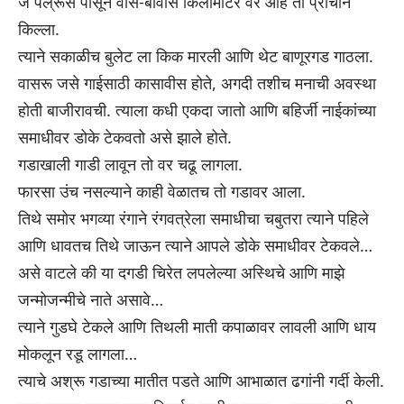
जे पल्रूस पासून वीस-बावीस किलोमीटर वर आहे तो प्राचीन
किल्ला.
त्याने सकाळीच बुलेट ला किक मारली आणि थेट बाणूरगड गाठला.
वासरू जसे गाईसाठी कासावीस होते, अगदी तशीच मनाची अवस्था
होती बाजीरावची. त्याला कधी एकदा जातो आणि बहिर्जी नाईकांच्या
समाधीवर डोके टेकवतो असे झाले होते.
गडाखाली गाडी लावून तो वर चढू लागला.
फारसा उंच नसल्याने काही वेळातच तो गडावर आला.
तिथे समोर भगव्या रंगाने रंगवत्रेला समाधीचा चबुतरा त्याने पहिले
आणि धावतच तिथे जाऊन त्याने आपले डोके समाधीवर टेकवले…
असे वाटले की या दगडी चिरेत लपलेल्या अस्थिचे आणि माझे
जन्मोजन्मीचे नाते असावे…
त्याने गुडघे टेकले आणि तिथली माती कपाळावर लावली आणि धाय
मोकलून रडू लागला…
त्याचे अश्रू गडाच्या मातीत पडते आणि आभाळात ढगांनी गर्दी केली.