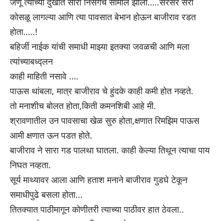
जणू त्याच्या दुखात सारा निसर्गच सामील झाला…..सरसर सरी
कोसळू लागल्या आणि त्या पावसात बेभान होऊन बाजीराव रडत
होता…..!
बहिर्जी नाईक यांची समाधी माझ्या इतक्या जवळची आणि मला
त्यांच्याबध्द्लन
काही माहिती नसावे ….
पाऊस थांबला, मात्र बाजीराव चे हुंदके काही कमी होत नव्हते.
तो मनाशीच बोलत होता,किती कमनशिबी आहे मी.
श्रावणातील उन पावसाचा खेळ सुरु होता,क्षणात रिमझिम पाऊस
आमी क्षणात ऊन पडत होते.
बाजीराव ने सारा गड पालथा घातला. काही केल्या तिथून त्याचा पाय
निघत नव्हता.
सूर्य माथ्यावर आला आणि हताश मनाने बाजीराव गुडघे टेकून
समाधीपुढे बसला होता…
तितक्यात पाठीमागून कोणीतरी त्याच्या पाठीवर हात ठेवला..