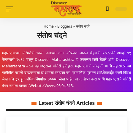
Home
»
Bloggers
»
संतोष चंदने
संतोष चंदने
महाराष्ट्राच्या अस्मितेची ध्वजा जगाच्या काना कोपर्‍यात जाऊन पोहचावी याप्रेरणेने आम्ही १९
फेब्रुवारी २०१८ पासून Discover Maharashtra हा उपक्रम हाती घेतले आहे. Discover
Maharashtra वरून महाराष्ट्राचा सोनेरी इतिहास, महाराष्ट्राची संस्कृती आणि महाराष्ट्राच्या
मातीतील माणसे दाखवण्याचा हा आमचा छोटासा पण प्रामाणिक प्रयत्न आहे.वेबसाईट वरती विविध
लेखकांचे
३५ हुन अधिक विषयांवर ३०००+ लेख
आहेत. वाचा, शेअर करा आणि महाराष्ट्राचे सोनेरी
वैभव जगाला दाखवा. Website Views: 95,04,513.
Latest संतोष चंदने Articles