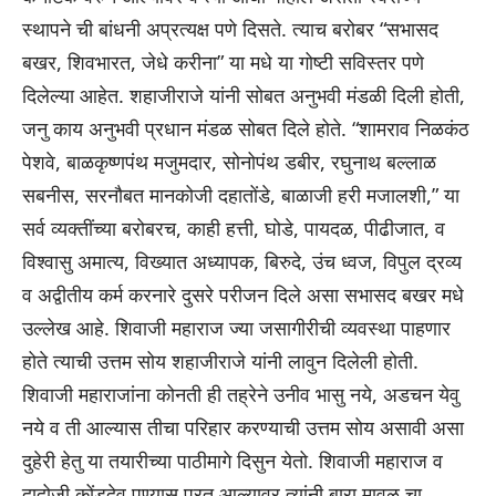
स्थापने ची बांधनी अप्रत्यक्ष पणे दिसते. त्याच बरोबर “सभासद
बखर, शिवभारत, जेधे करीना” या मधे या गोष्टी सविस्तर पणे
दिलेल्या आहेत. शहाजीराजे यांनी सोबत अनुभवी मंडळी दिली होती,
जनु काय अनुभवी प्रधान मंडळ सोबत दिले होते. “शामराव निळकंठ
पेशवे, बाळकृष्णपंथ मजुमदार, सोनोपंथ डबीर, रघुनाथ बल्लाळ
सबनीस, सरनौबत मानकोजी दहातोंडे, बाळाजी हरी मजालशी,” या
सर्व व्यक्तींच्या बरोबरच, काही हत्ती, घोडे, पायदळ, पीढीजात, व
विश्वासु अमात्य, विख्यात अध्यापक, बिरुदे, उंच ध्वज, विपुल द्रव्य
व अद्वीतीय कर्म करनारे दुसरे परीजन दिले असा सभासद बखर मधे
उल्लेख आहे. शिवाजी महाराज ज्या जसागीरीची व्यवस्था पाहणार
होते त्याची उत्तम सोय शहाजीराजे यांनी लावुन दिलेली होती.
शिवाजी महाराजांना कोनती ही तह्रेने उनीव भासु नये, अडचन येवु
नये व ती आल्यास तीचा परिहार करण्याची उत्तम सोय असावी असा
दुहेरी हेतु या तयारीच्या पाठीमागे दिसुन येतो. शिवाजी महाराज व
दादोजी कोंडदेव पुण्यास परत आल्यावर त्यांनी बारा मावळ चा