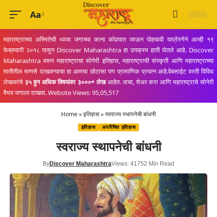
Aa
Font
Resizer
महाराष्ट्राच्या अस्मितेची ध्वजा जगाच्या काना कोपर्‍यात जाऊन पोहचावी याप्रेरणेने आम्ही १९
फेब्रुवारी २०१८ पासून Discover Maharashtra हा उपक्रम हाती घेतले आहे. Discover
Maharashtra वरून महाराष्ट्राचा सोनेरी इतिहास, महाराष्ट्राची संस्कृती आणि महाराष्ट्राच्या
मातीतील माणसे दाखवण्याचा हा आमचा छोटासा पण प्रामाणिक प्रयत्न आहे.वेबसाईट वरती विविध
लेखकांचे
३५ हुन अधिक विषयांवर ३०००+ लेख
आहेत. वाचा, शेअर करा आणि महाराष्ट्राचे सोनेरी
वैभव जगाला दाखवा. Website Views: 95,05,517
Home
»
इतिहास
»
स्वराज्य स्थापनेची बांधनी
इतिहास
अपरिचित इतिहास
स्वराज्य स्थापनेची बांधनी
By
Discover Maharashtra
Views: 4175
2 Min Read