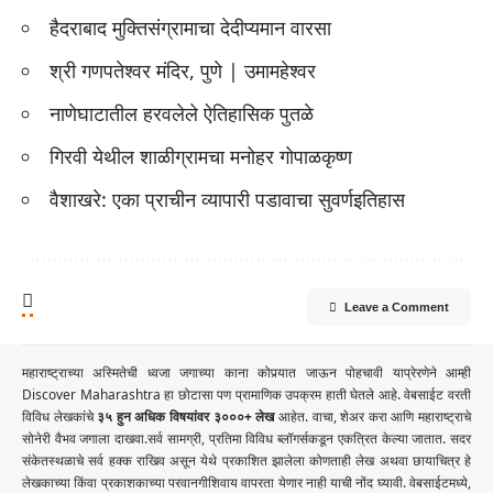
हैदराबाद मुक्तिसंग्रामाचा देदीप्यमान वारसा
श्री गणपतेश्वर मंदिर, पुणे | उमामहेश्वर
नाणेघाटातील हरवलेले ऐतिहासिक पुतळे
गिरवी येथील शाळीग्रामचा मनोहर गोपाळकृष्ण
वैशाखरे: एका प्राचीन व्यापारी पडावाचा सुवर्णइतिहास
Leave a Comment
महाराष्ट्राच्या अस्मितेची ध्वजा जगाच्या काना कोपर्‍यात जाऊन पोहचावी याप्रेरणेने आम्ही
Discover Maharashtra हा छोटासा पण प्रामाणिक उपक्रम हाती घेतले आहे. वेबसाईट वरती
विविध लेखकांचे
३५ हुन अधिक विषयांवर ३०००+ लेख
आहेत. वाचा, शेअर करा आणि महाराष्ट्राचे
सोनेरी वैभव जगाला दाखवा.सर्व सामग्री, प्रतिमा विविध ब्लॉगर्सकडून एकत्रित केल्या जातात. सदर
संकेतस्थळाचे सर्व हक्क राखिव असून येथे प्रकाशित झालेला कोणताही लेख अथवा छायाचित्र हे
लेखकाच्या किंवा प्रकाशकाच्या परवानगीशिवाय वापरता येणार नाही याची नोंद घ्यावी. वेबसाईटमध्ये,