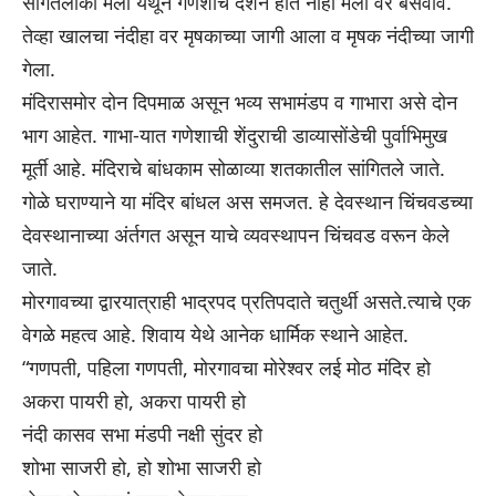
सांगेतलीकी मला येथून गणेशाचे दर्शन होत नाही मला वर बसवावे.
तेव्हा खालचा नंदीहा वर मृषकाच्या जागी आला व मृषक नंदीच्या जागी
गेला.
मंदिरासमोर दोन दिपमाळ असून भव्य सभामंडप व गाभारा असे दोन
भाग आहेत. गाभा-यात गणेशाची शेंदुराची डाव्यासोंडेची पुर्वाभिमुख
मूर्ती आहे. मंदिराचे बांधकाम सोळाव्या शतकातील सांगितले जाते.
गोळे घराण्याने या मंदिर बांधल अस समजत. हे देवस्थान चिंचवडच्या
देवस्थानाच्या अंर्तगत असून याचे व्यवस्थापन चिंचवड वरून केले
जाते.
मोरगावच्या द्वारयात्राही भाद्रपद प्रतिपदाते चतुर्थी असते.त्याचे एक
वेगळे महत्व आहे. शिवाय येथे आनेक धार्मिक स्थाने आहेत.
“गणपती, पहिला गणपती, मोरगावचा मोरेश्वर लई मोठ मंदिर हो
अकरा पायरी हो, अकरा पायरी हो
नंदी कासव सभा मंडपी नक्षी सुंदर हो
शोभा साजरी हो, हो शोभा साजरी हो