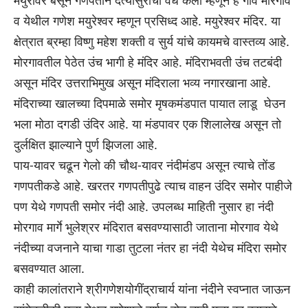
मयुरावर बसून गणपतीने दैत्यासुर‍ांचा वध केला म्हणून हे गाव मोरगाव
व येथील गणेश मयुरेश्वर म्हणून प्रसिध्द आहे. मयुरेश्वर मंदिर. या
क्षेत्रात ब्रम्हा विष्णु महेश शक्ती व सुर्य यांचे कायमचे वास्तव्य आहे.
मोरगावतील पेठेत उंच भागी हे मंदिर आहे. मंदिराभवती उंच तटबंदी
असून मंदिर उत्तराभिमुख असून मंदिराला भव्य नगारखाना आहे.
मंदिराच्या खालच्या दिपमाळे समोर मृषकमंडपात पायात लाडू घेउन
भला मोठा दगडी उंदिर आहे. या मंडपावर एक शिलालेख असून तो
दुर्लक्षित झाल्याने पुर्ण झिजला आहे.
पाय-यावर चढून गेलो की चौथ-यावर नंदीमंडप असून त्याचे तोंड
गणपतीकडे आहे. खरतर गणपतीपुढे त्याच वाहन उंदिर समोर पाहीजे
पण येथे गणपती समोर नंदी आहे. उपलब्ध माहिती नुसार हा नंदी
मोरगाव मार्गे भुलेश्रर मंदिरात बसवण्यासाठी जाताना मोरगाव येथे
नंदीच्या वजनाने याचा गाडा तुटला नंतर हा नंदी येथेच मंदिरा समोर
बसवण्यात आला.
काही कालांतराने श्रीगणेशयोगींद्राचार्य यांना नंदीने स्वप्नात जाऊन