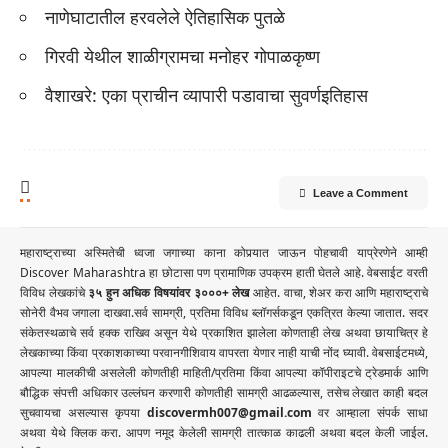
नाणेघाटातील हरवलेले ऐतिहासिक पुतळे
गिरवी येथील शाळीग्रामचा मनोहर गोपाळकृष्ण
वैशाखरे: एका प्राचीन व्यापारी पडावाचा सुवर्णइतिहास
Leave a Comment
महाराष्ट्राच्या अस्मितेची ध्वजा जगाच्या काना कोपर्‍यात जाऊन पोहचावी याप्रेरणेने आम्ही
Discover Maharashtra हा छोटासा पण प्रामाणिक उपक्रम हाती घेतले आहे. वेबसाईट वरती
विविध लेखकांचे
३५ हुन अधिक विषयांवर ३०००+ लेख
आहेत. वाचा, शेअर करा आणि महाराष्ट्राचे
सोनेरी वैभव जगाला दाखवा.सर्व सामग्री, प्रतिमा विविध ब्लॉगर्सकडून एकत्रित केल्या जातात. सदर
संकेतस्थळाचे सर्व हक्क राखिव असून येथे प्रकाशित झालेला कोणताही लेख अथवा छायाचित्र हे
लेखकाच्या किंवा प्रकाशकाच्या परवानगीशिवाय वापरता येणार नाही याची नोंद घ्यावी. वेबसाईटमध्ये,
आपल्या मालकीची असलेली कोणतीही माहिती/प्रतिमा किंवा आपल्या कॉपीराइटचे ट्रेडमार्क आणि
बौद्धिक संपत्ती अधिकार उल्लंघन करणारी कोणतीही सामग्री आढळल्यास, तसेच लेखात काही बदल
सुचवायचा असल्यास कृपया
discovermh007@gmail.com
वर आम्हाला संपर्क साधा
अथवा
येथे क्लिक करा.
आपण नमूद केलेली सामग्री तात्काळ काढली अथवा बदल केली जाईल.