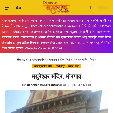
Aa
Font
Resizer
महाराष्ट्राच्या अस्मितेची ध्वजा जगाच्या काना कोपर्‍यात जाऊन पोहचावी याप्रेरणेने आम्ही १९
फेब्रुवारी २०१८ पासून Discover Maharashtra हा उपक्रम हाती घेतले आहे. Discover
Maharashtra वरून महाराष्ट्राचा सोनेरी इतिहास, महाराष्ट्राची संस्कृती आणि महाराष्ट्राच्या
मातीतील माणसे दाखवण्याचा हा आमचा छोटासा पण प्रामाणिक प्रयत्न आहे.वेबसाईट वरती विविध
लेखकांचे
३५ हुन अधिक विषयांवर ३०००+ लेख
आहेत. वाचा, शेअर करा आणि महाराष्ट्राचे सोनेरी
वैभव जगाला दाखवा. Website Views: 95,07,494
Home
»
महाराष्ट्राचे वैभव
»
महाराष्ट्रातील मंदिरे
»
मयुरेश्वर मंदिर, मोरगाव
महाराष्ट्रातील मंदिरे
तीर्थक्षेत्र
संतोष चंदने
मयुरेश्वर मंदिर, मोरगाव
By
Discover Maharashtra
Views: 2023
2 Min Read