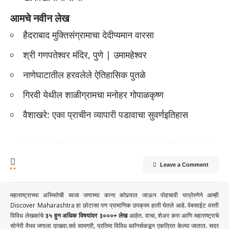
आमचे नवीन लेख
हैदराबाद मुक्तिसंग्रामाचा देदीप्यमान वारसा
श्री गणपतेश्वर मंदिर, पुणे | उमामहेश्वर
नाणेघाटातील हरवलेले ऐतिहासिक पुतळे
गिरवी येथील शाळीग्रामचा मनोहर गोपाळकृष्ण
वैशाखरे: एका प्राचीन व्यापारी पडावाचा सुवर्णइतिहास
Leave a Comment
महाराष्ट्राच्या अस्मितेची ध्वजा जगाच्या काना कोपर्‍यात जाऊन पोहचावी याप्रेरणेने आम्ही
Discover Maharashtra हा छोटासा पण प्रामाणिक उपक्रम हाती घेतले आहे. वेबसाईट वरती
विविध लेखकांचे
३५ हुन अधिक विषयांवर ३०००+ लेख
आहेत. वाचा, शेअर करा आणि महाराष्ट्राचे
सोनेरी वैभव जगाला दाखवा.सर्व सामग्री, प्रतिमा विविध ब्लॉगर्सकडून एकत्रित केल्या जातात. सदर