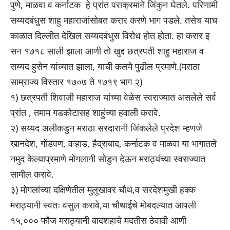
पुणे, माळवा व कर्नाटक हे प्रांत पराक्रमाने जिंकुन घेतले. परिणामी
सय्यदबंधुस शाहु महाराजांसोबत करार करणे भाग पडले. तसेच याच
काळात दिल्लीत देखिल सय्यदबंधुस विरोध होत होता. हा करार इ
सन १७१८ साली झाला आणी तो खुद्द छत्रपती शाहु महाराज व
सय्यद हुसेन यांच्यात झाला, याची कलमे पुढील प्रमाणे.(मराठा
साम्राज्य विस्तार १७०७ ते १७१९ भाग २)
१) छत्रपती शिवाजी महाराज यांच्या वेळेस स्वराज्यात असलेले सर्व
प्रांत , तमाम गडकोटासह शाहुंच्या हवाली करावे.
२) सय्यद अलीकडुन मराठा सरदारानी जिंकलेले प्रदेश म्हणजे
खानदेश, गोंडवण, वऱ्हाड, हैद्राबाद, कर्नाटक व माळवा या भागातले
नमुद केल्याप्रमाणे मोगलानी सोडुन देऊन मराठ्यंच्या स्वराज्यात
सामील करावे.
३) मोगलांच्या दक्षिणेतील मुलुखावर चौथ,व सरदेशमुखी हक्क
मराठ्यानी स्वतः वसुल करावे,या चौथाईचे मोबदल्यात आपली
१५,००० फौज मराठ्यानी बादशहाचे मदतीस ठेवावी आणी