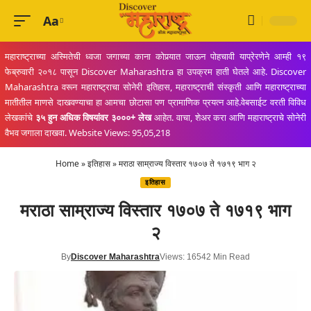
Aa
Font
Resizer
महाराष्ट्राच्या अस्मितेची ध्वजा जगाच्या काना कोपर्‍यात जाऊन पोहचावी याप्रेरणेने आम्ही १९
फेब्रुवारी २०१८ पासून Discover Maharashtra हा उपक्रम हाती घेतले आहे. Discover
Maharashtra वरून महाराष्ट्राचा सोनेरी इतिहास, महाराष्ट्राची संस्कृती आणि महाराष्ट्राच्या
मातीतील माणसे दाखवण्याचा हा आमचा छोटासा पण प्रामाणिक प्रयत्न आहे.वेबसाईट वरती विविध
लेखकांचे
३५ हुन अधिक विषयांवर ३०००+ लेख
आहेत. वाचा, शेअर करा आणि महाराष्ट्राचे सोनेरी
वैभव जगाला दाखवा. Website Views: 95,05,218
Home
»
इतिहास
»
मराठा साम्राज्य विस्तार १७०७ ते १७१९ भाग २
इतिहास
मराठा साम्राज्य विस्तार १७०७ ते १७१९ भाग
२
By
Discover Maharashtra
Views: 1654
2 Min Read