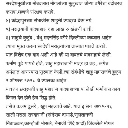
सरदेशमुखीच्या मोबदलात मोगलांच्या मुलुखात चोऱ्या वगैरेचा बंदोबस्त
करावा.म्हणजे संरक्षण करावे.
४) कोल्हापुरच्या संभाजीस शाहुनी उपद्रव देऊ नये.
५) मराठ्यानी बादशहास दहा लाख रु खंडणी द्यावी.
६) शाहुंचे कुटुंब , बंधु मदनसिंह वगैरे दिल्लीच्या कब्जात आहेत
त्याना मुक्त करुन स्वदेशी मराठ्यांच्या ताब्यात पावते करावे.
यात विशेष एक बाब अशी आहे की,या बाबतचे बादशहाचे लेखी
फर्माण पुढे यायचे होते, शाहु महाराजानी मात्र हा तह , लगेच
अमंलात आणण्यास सुरुवात केली.त्या संबंधीचे शाहु महाराजंचे हुकुम
१ ऑगस्ट १७१८ चे उपलब्ध आहेत.
यावरुन छत्रपती शाहु महाराज बादशहाच्या या लेखी फर्मानास काय
किंमत देत होते हेच सिद्ध होते.
तसेच कलम दुसरे , खुप महत्वाचे आहे. यात इ सन १७१५-१६
साली मराठा सरदारानी (खंडेराव दाभाडे,सुलतानजी
निंबाळकर,कान्होजी भोसले, नेमाजी शिंदे आदी) जिंकलेले मोगल