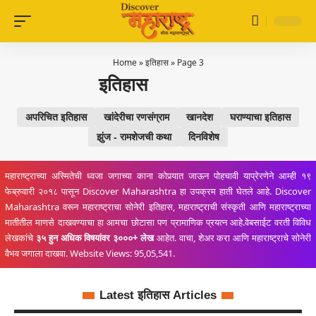
Home
»
इतिहास
»
Page 3
इतिहास
अपरिचित इतिहास
खांदेरीचा रणसंग्राम
खानदेश
घराण्याचा इतिहास
झुंज - रामशेजची कथा
दिनविशेष
महाराष्ट्राच्या अस्मितेची ध्वजा जगाच्या काना कोपर्‍यात जाऊन पोहचावी याप्रेरणेने आम्ही १९
फेब्रुवारी २०१८ पासून Discover Maharashtra हा उपक्रम हाती घेतले आहे. Discover
Maharashtra वरून महाराष्ट्राचा सोनेरी इतिहास, महाराष्ट्राची संस्कृती आणि महाराष्ट्राच्या
मातीतील माणसे दाखवण्याचा हा आमचा छोटासा पण प्रामाणिक प्रयत्न आहे.वेबसाईट वरती विविध
लेखकांचे
३५ हुन अधिक विषयांवर ३०००+ लेख
आहेत. वाचा, शेअर करा आणि महाराष्ट्राचे सोनेरी
वैभव जगाला दाखवा. Website Views: 95,05,541.
Latest इतिहास Articles