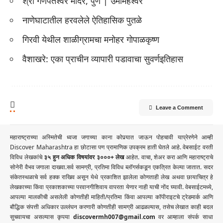
श्री गणपतेश्वर मंदिर, पुणे | उमामहेश्वर
नाणेघाटातील हरवलेले ऐतिहासिक पुतळे
गिरवी येथील शाळीग्रामचा मनोहर गोपाळकृष्ण
वैशाखरे: एका प्राचीन व्यापारी पडावाचा सुवर्णइतिहास
Leave a Comment
महाराष्ट्राच्या अस्मितेची ध्वजा जगाच्या काना कोपर्‍यात जाऊन पोहचावी याप्रेरणेने आम्ही
Discover Maharashtra हा छोटासा पण प्रामाणिक उपक्रम हाती घेतले आहे. वेबसाईट वरती
विविध लेखकांचे
३५ हुन अधिक विषयांवर ३०००+ लेख
आहेत. वाचा, शेअर करा आणि महाराष्ट्राचे
सोनेरी वैभव जगाला दाखवा.सर्व सामग्री, प्रतिमा विविध ब्लॉगर्सकडून एकत्रित केल्या जातात. सदर
संकेतस्थळाचे सर्व हक्क राखिव असून येथे प्रकाशित झालेला कोणताही लेख अथवा छायाचित्र हे
लेखकाच्या किंवा प्रकाशकाच्या परवानगीशिवाय वापरता येणार नाही याची नोंद घ्यावी. वेबसाईटमध्ये,
आपल्या मालकीची असलेली कोणतीही माहिती/प्रतिमा किंवा आपल्या कॉपीराइटचे ट्रेडमार्क आणि
बौद्धिक संपत्ती अधिकार उल्लंघन करणारी कोणतीही सामग्री आढळल्यास, तसेच लेखात काही बदल
सुचवायचा असल्यास कृपया
discovermh007@gmail.com
वर आम्हाला संपर्क साधा