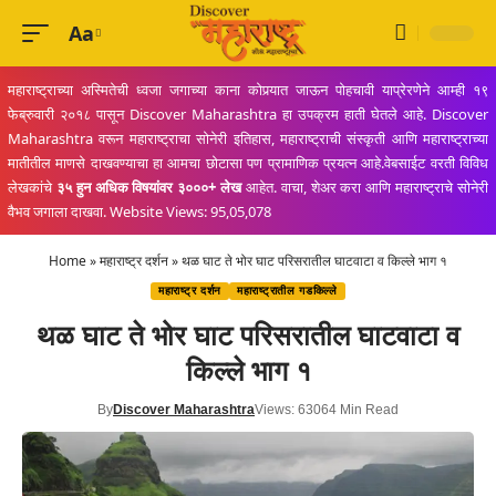
Aa
Font
Resizer
महाराष्ट्राच्या अस्मितेची ध्वजा जगाच्या काना कोपर्‍यात जाऊन पोहचावी याप्रेरणेने आम्ही १९
फेब्रुवारी २०१८ पासून Discover Maharashtra हा उपक्रम हाती घेतले आहे. Discover
Maharashtra वरून महाराष्ट्राचा सोनेरी इतिहास, महाराष्ट्राची संस्कृती आणि महाराष्ट्राच्या
मातीतील माणसे दाखवण्याचा हा आमचा छोटासा पण प्रामाणिक प्रयत्न आहे.वेबसाईट वरती विविध
लेखकांचे
३५ हुन अधिक विषयांवर ३०००+ लेख
आहेत. वाचा, शेअर करा आणि महाराष्ट्राचे सोनेरी
वैभव जगाला दाखवा. Website Views: 95,05,078
Home
»
महाराष्ट्र दर्शन
»
थळ घाट ते भोर घाट परिसरातील घाटवाटा व किल्ले भाग १
महाराष्ट्र दर्शन
महाराष्ट्रातील गडकिल्ले
थळ घाट ते भोर घाट परिसरातील घाटवाटा व
किल्ले भाग १
By
Discover Maharashtra
Views: 6306
4 Min Read