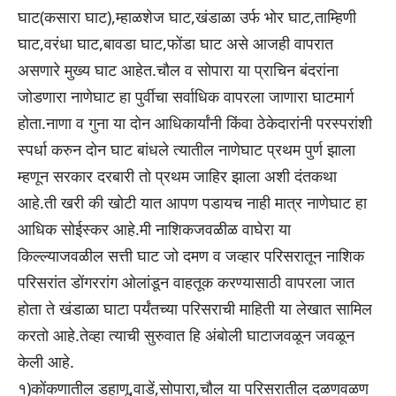
घाट(कसारा घाट),म्हाळशेज घाट,खंडाळा उर्फ भोर घाट,ताम्हिणी
घाट,वरंधा घाट,बावडा घाट,फोंडा घाट असे आजही वापरात
असणारे मुख्य घाट आहेत.चौल व सोपारा या प्राचिन बंदरांना
जोडणारा नाणेघाट हा पुर्वीचा सर्वाधिक वापरला जाणारा घाटमार्ग
होता.नाणा व गुना या दोन आधिकार्यांनी किंवा ठेकेदारांनी परस्परांशी
स्पर्धा करुन दोन घाट बांधले त्यातील नाणेघाट प्रथम पुर्ण झाला
म्हणून सरकार दरबारी तो प्रथम जाहिर झाला अशी दंतकथा
आहे.ती खरी की खोटी यात आपण पडायच नाही मात्र नाणेघाट हा
आधिक सोईस्कर आहे.मी नाशिकजवळीळ वाघेरा या
किल्ल्याजवळील सत्ती घाट जो दमण व जव्हार परिसरातून नाशिक
परिसरांत डोंगररांग ओलांडून वाहतूक करण्यासाठी वापरला जात
होता ते खंडाळा घाटा पर्यंतच्या परिसराची माहिती या लेखात सामिल
करतो आहे.तेव्हा त्याची सुरुवात हि अंबोली घाटाजवळून जवळून
केली आहे.
१)कोंकणातील डहाणू,वाडें,सोपारा,चौल या परिसरातील दळणवळण