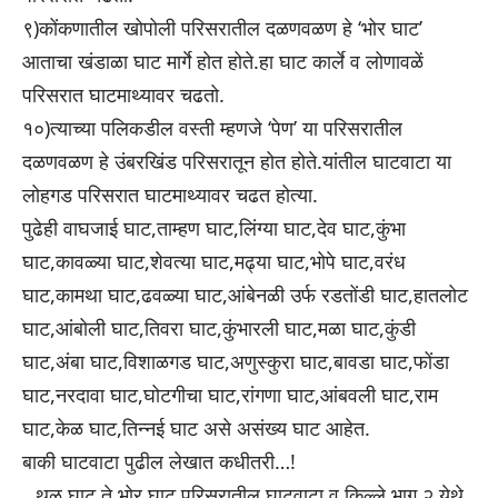
९)कोंकणातील खोपोली परिसरातील दळणवळण हे ‘भोर घाट’
आताचा खंडाळा घाट मार्गे होत होते.हा घाट कार्ले व लोणावळें
परिसरात घाटमाथ्यावर चढतो.
१०)त्याच्या पलिकडील वस्ती म्हणजे ‘पेण’ या परिसरातील
दळणवळण हे उंबरखिंड परिसरातून होत होते.यांतील घाटवाटा या
लोहगड परिसरात घाटमाथ्यावर चढत होत्या.
पुढेही वाघजाई घाट,ताम्हण घाट,लिंग्या घाट,देव घाट,कुंभा
घाट,कावळ्या घाट,शेवत्या घाट,मढ्या घाट,भोपे घाट,वरंध
घाट,कामथा घाट,ढवळ्या घाट,आंबेनळी उर्फ रडतोंडी घाट,हातलोट
घाट,आंबोली घाट,तिवरा घाट,कुंभारली घाट,मळा घाट,कुंडी
घाट,अंबा घाट,विशाळगड घाट,अणुस्कुरा घाट,बावडा घाट,फोंडा
घाट,नरदावा घाट,घोटगीचा घाट,रांगणा घाट,आंबवली घाट,राम
घाट,केळ घाट,तिन्नई घाट असे असंख्य घाट आहेत.
बाकी घाटवाटा पुढील लेखात कधीतरी…!
थळ घाट ते भोर घाट परिसरातील घाटवाटा व किल्ले भाग २ येथे