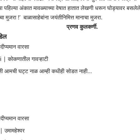
या पहिल्या अंकात मावळ्याच्या वेषात हातात लेखणी धरून घोड्यावर बसलेले आच
चा मुजरा !’ बाळासाहेबांना जयंतीनिमित्त मानाचा मुजरा.
प्रणव कुलकर्णी.
डेल
देदीप्यमान वारसा
| कोकणातील गावऱ्हाटी
ेली आमची घट्ट नाळ आम्ही कधीही सोडत नाही…
देदीप्यमान वारसा
 | उमामहेश्वर