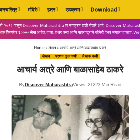
वनचरित्र
मंदिरे
इतर
उपक्रम
Download
फेब्रुवारी २०१८ पासून Discover Maharashtra हा उपक्रम हाती घेतले आहे. Discover Maharashtra 
धिक विषयांवर ३०००+ लेख
आहेत. वाचा, शेअर करा आणि महाराष्ट्राचे सोनेरी वैभव जगाला दाखवा.
Home
»
लेखन
»
आचार्य अत्रे आणि बाळासाहेब ठाकरे
लेखन
प्रणव कुलकर्णी
लेखक कवी
आचार्य अत्रे आणि बाळासाहेब ठाकरे
By
Discover Maharashtra
Views: 2122
3 Min Read