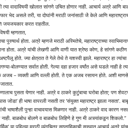
शी त्या वादाविषयी खोलात सांगणे उचित होणार नाही. आचार्य अत्रे आणि बाळा
 भेद असले तरी, या दोघांनी मराठी जनांसाठी जेे केले आणि महाराष्ट्राची
रण आणि जयजयकार करत राहतील.
ंविषयी म्हणतात,
ाचा पुरुषार्थ होता. अत्रे म्हणजे मराठी अस्मितेचे, महाराष्ट्राच्या स्वाभिमान
 होता. अत्रे यांची लेखणी आणि वाणी यात श्रेष्ठ कोण, हे सांगणे कठीण आहे.
्टपैलू होते. ज्या क्षेत्रात ते गेले तेथे ते यशस्वी झाले. महाराष्ट्र हा त्या
वागण्या-बोलण्यात सर्वात होती. गेल्या दहा हजार वर्षांत असे घडले नाही हे त्
एक अजब – व्यक्ती आणि वल्ली होती. ते एक अजब रसायन होते. अशी माणस
 जातात.
ुणालाच पुसता येणार नाही. अत्रे व ठाकरे कुटुंबाचा घरोबा होता; पण शेवटच्
यास जोडा’ ही भाषा वापरली नसती तर ‘संयुक्त महाराष्ट्र झाला नसता’. बाबूराव
्यांची भाषाशैली पुन्हा वाचावयास मिळणार नाही. अत्रे ठाकरे वाद कारण नसत
 नाही. बाळबोध बोलणे व बाळबोध लिहिणे हे गुण मी अत्र्यांकडून शिकलो.”
्मिक’ या पहिल्या मराठी व्यंगचित्र साप्ताहिकाची सुरुवात आचार्य अत्रे यां