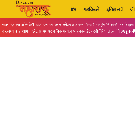
#म
गडकिल्ले
इतिहास
जी
महाराष्ट्राच्या अस्मितेची ध्वजा जगाच्या काना कोपर्‍यात जाऊन पोहचावी याप्रेरणेने आम्ही १९ 
दाखवण्याचा हा आमचा छोटासा पण प्रामाणिक प्रयत्न आहे.वेबसाईट वरती विविध लेखकांचे
३५ हुन अ