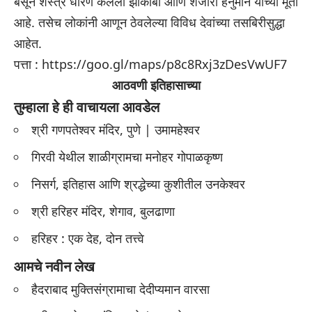
बसून शस्त्र धारण केलेला झोकोबा आणि शेजारी हनुमान यांच्या मूर्ती
आहे. तसेच लोकांनी आणून ठेवलेल्या विविध देवांच्या तसबिरीसुद्धा
आहेत.
पत्ता :
https://goo.gl/maps/p8c8Rxj3zDesVwUF7
आठवणी इतिहासाच्या
तुम्हाला हे ही वाचायला आवडेल
श्री गणपतेश्वर मंदिर, पुणे | उमामहेश्वर
गिरवी येथील शाळीग्रामचा मनोहर गोपाळकृष्ण
निसर्ग, इतिहास आणि श्रद्धेच्या कुशीतील उनकेश्वर
श्री हरिहर मंदिर, शेगाव, बुलढाणा
हरिहर : एक देह, दोन तत्त्वे
आमचे नवीन लेख
हैदराबाद मुक्तिसंग्रामाचा देदीप्यमान वारसा