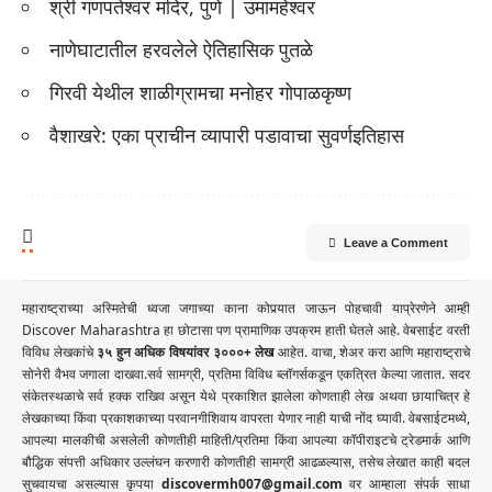
श्री गणपतेश्वर मंदिर, पुणे | उमामहेश्वर
नाणेघाटातील हरवलेले ऐतिहासिक पुतळे
गिरवी येथील शाळीग्रामचा मनोहर गोपाळकृष्ण
वैशाखरे: एका प्राचीन व्यापारी पडावाचा सुवर्णइतिहास
Leave a Comment
महाराष्ट्राच्या अस्मितेची ध्वजा जगाच्या काना कोपर्‍यात जाऊन पोहचावी याप्रेरणेने आम्ही
Discover Maharashtra हा छोटासा पण प्रामाणिक उपक्रम हाती घेतले आहे. वेबसाईट वरती
विविध लेखकांचे
३५ हुन अधिक विषयांवर ३०००+ लेख
आहेत. वाचा, शेअर करा आणि महाराष्ट्राचे
सोनेरी वैभव जगाला दाखवा.सर्व सामग्री, प्रतिमा विविध ब्लॉगर्सकडून एकत्रित केल्या जातात. सदर
संकेतस्थळाचे सर्व हक्क राखिव असून येथे प्रकाशित झालेला कोणताही लेख अथवा छायाचित्र हे
लेखकाच्या किंवा प्रकाशकाच्या परवानगीशिवाय वापरता येणार नाही याची नोंद घ्यावी. वेबसाईटमध्ये,
आपल्या मालकीची असलेली कोणतीही माहिती/प्रतिमा किंवा आपल्या कॉपीराइटचे ट्रेडमार्क आणि
बौद्धिक संपत्ती अधिकार उल्लंघन करणारी कोणतीही सामग्री आढळल्यास, तसेच लेखात काही बदल
सुचवायचा असल्यास कृपया
discovermh007@gmail.com
वर आम्हाला संपर्क साधा