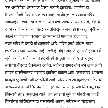
रोकडोबा, म्हसोबा, झाकोबा या वेशीवरच्या क्षेत्रपाल देवता. यातीलच
एक अपरिचित क्षेत्रपाल देवता म्हणजे झाकोबा. झाकोबा हा
शिवगणांपैकी भैरवाच एक रूप आहे. या क्षेत्रपाल देवतांच मंदिर
गावाबाहेर एखाद्या झाडाखाली असायचे. आपल्या घरादाराचे, शेताचे
रक्षण व्हावे, बाहेरच्या वाईट शक्तींपासून बचाव व्हावा म्हणून पूर्वीच्या
काळी या देवतांना प्रसन्न ठेवण्यासाठी मानपान दिला जाई.
सदर मंदिर हे दगडी बांधकामाचे आहे. मंदिर कधी बांधले याचा
तपशील सध्या उपलब्ध नाही. तरी हे मंदिर अंदाजे २५० / ३०० वर्ष
जुने असावे. मंदिराच्या बाहेर दोन्ही बाजूला अंदाजे ४ ते ५ फुट
उंचीच्या वीरगळ ठेवलेल्या आहेत. मंदिरात समोर दोन उभे खांब आणि
त्यावर घुमटीसारखा पडझड झालेला कळस आहे. कळसावर आतल्या
बाजूला फुलाची नक्षी कोरलेली आहे. परिसरात आजूबाजूला मंदिराचे
ढासळलेले दगडी चिरे पडलेले दिसतात. या मंदिराच्या भिंतीमधून एक
पिंपळाचे झाड उगवलेले आहे. त्या झाडाची मुळे या मंदिरांच्या दगडी
चिऱ्यांच्या सांदीकोपऱ्यात पसरलेली आहेत. मंदिरामध्ये घोड्यावर