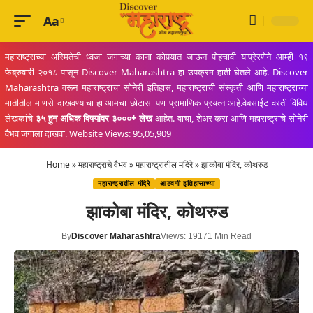
Aa
Font
Resizer
महाराष्ट्राच्या अस्मितेची ध्वजा जगाच्या काना कोपर्‍यात जाऊन पोहचावी याप्रेरणेने आम्ही १९
फेब्रुवारी २०१८ पासून Discover Maharashtra हा उपक्रम हाती घेतले आहे. Discover
Maharashtra वरून महाराष्ट्राचा सोनेरी इतिहास, महाराष्ट्राची संस्कृती आणि महाराष्ट्राच्या
मातीतील माणसे दाखवण्याचा हा आमचा छोटासा पण प्रामाणिक प्रयत्न आहे.वेबसाईट वरती विविध
लेखकांचे
३५ हुन अधिक विषयांवर ३०००+ लेख
आहेत. वाचा, शेअर करा आणि महाराष्ट्राचे सोनेरी
वैभव जगाला दाखवा. Website Views: 95,05,909
Home
»
महाराष्ट्राचे वैभव
»
महाराष्ट्रातील मंदिरे
»
झाकोबा मंदिर, कोथरुड
महाराष्ट्रातील मंदिरे
आठवणी इतिहासाच्या
झाकोबा मंदिर, कोथरुड
By
Discover Maharashtra
Views: 1917
1 Min Read