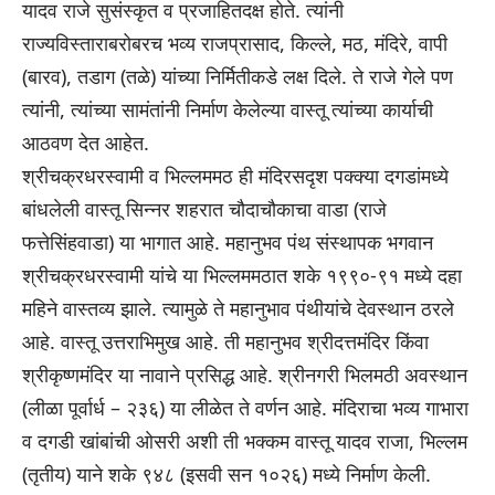
यादव राजे सुसंस्कृत व प्रजाहितदक्ष होते. त्यांनी
राज्यविस्ताराबरोबरच भव्य राजप्रासाद, किल्ले, मठ, मंदिरे, वापी
(बारव), तडाग (तळे) यांच्या निर्मितीकडे लक्ष दिले. ते राजे गेले पण
त्यांनी, त्यांच्या सामंतांनी निर्माण केलेल्या वास्तू त्यांच्या कार्याची
आठवण देत आहेत.
श्रीचक्रधरस्वामी व भिल्लममठ ही मंदिरसदृश पक्क्या दगडांमध्ये
बांधलेली वास्तू सिन्नर शहरात चौदाचौकाचा वाडा (राजे
फत्तेसिंहवाडा) या भागात आहे. महानुभव पंथ संस्थापक भगवान
श्रीचक्रधरस्वामी यांचे या भिल्लममठात शके १९९०-९१ मध्ये दहा
महिने वास्तव्य झाले. त्यामुळे ते महानुभाव पंथीयांचे देवस्थान ठरले
आहे. वास्तू उत्तराभिमुख आहे. ती महानुभव श्रीदत्तमंदिर किंवा
श्रीकृष्णमंदिर या नावाने प्रसिद्ध आहे. श्रीनगरी भिलमठी अवस्थान
(लीळा पूर्वार्ध – २३६) या लीळेत ते वर्णन आहे. मंदिराचा भव्य गाभारा
व दगडी खांबांची ओसरी अशी ती भक्कम वास्तू यादव राजा, भिल्लम
(तृतीय) याने शके ९४८ (इसवी सन १०२६) मध्ये निर्माण केली.