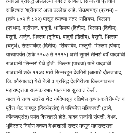
त्यावेळी प्रसिद्ध असलेल्या नगरात आणली. सिन्नरचा प्राचीन
साहित्यात ‘श्रीनगर’ असा उल्लेख आहे. सेऊणचंद्र (प्रथम) –
(शके ८०२ ते ८२२) पासून त्याच्या नंतर धाडियप्प, भिल्लन
(प्रथम), श्रीराज, वादुगी, धाडियप्प (द्वितीय), भिल्लम (द्वितीय),
वेसुगी, अर्जुन, भिल्लम (तृतिय), वादुगी (द्वितीय), वेसुगी, भिल्लम
(चतुर्थ), सेऊणचंद्र (द्वितीय), सिंघणदेव, मल्लुगी, भिल्लम (पंचम)
याच्यापर्यंत (शके ११०७ ते १११५) अशी सुमारे तीनशे वर्षें यादवांची
राजधानी ‘सिन्नर’ येथे होती. भिल्लम (पाचवा) याने यादवांची
राजधानी शके ११०७ मध्ये सिन्नरहून देवगिरी (आताचे दौलताबाद,
जि. औरंगाबाद) येथे नेली व प्रसिद्ध देवगिरीच्या किल्ल्यावरून
महाराष्ट्राचा राज्यकारभार पाहण्यास सुरुवात केली.
यादवांचे राज्य उत्तरेस थेट नर्मदेपासून दक्षिणेस कृष्णा-कावेरीपर्यंत व
पूर्वेस थेट नागपूर (विदर्भप्रांत) ते पश्चिमेस महिकावती (ठाणे,
कोंकणप्रांत) पर्यंत विस्तारले होते. यादव राजांनी संपत्ती, वैभव,
भूविस्तार निर्माण करून वैभवशाली राष्ट्र म्हणून महाराष्ट्रास