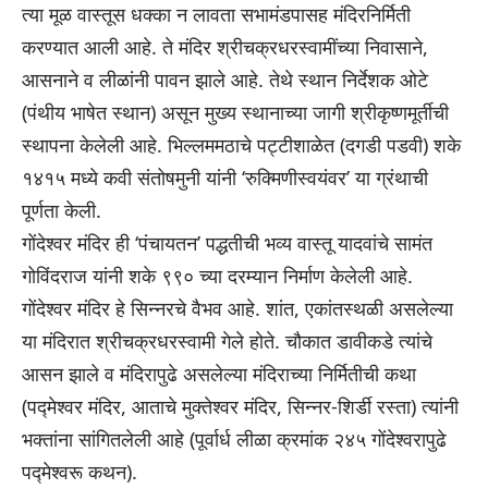
त्या मूळ वास्तूस धक्का न लावता सभामंडपासह मंदिरनिर्मिती
करण्यात आली आहे. ते मंदिर श्रीचक्रधरस्वामींच्या निवासाने,
आसनाने व लीळांनी पावन झाले आहे. तेथे स्थान निर्देशक ओटे
(पंथीय भाषेत स्थान) असून मुख्य स्थानाच्या जागी श्रीकृष्णमूर्तीची
स्थापना केलेली आहे. भिल्लममठाचे पट्टीशाळेत (दगडी पडवी) शके
१४१५ मध्ये कवी संतोषमुनी यांनी ‘रुक्मिणीस्वयंवर’ या ग्रंथाची
पूर्णता केली.
गोंदेश्वर मंदिर ही ‘पंचायतन’ पद्धतीची भव्य वास्तू यादवांचे सामंत
गोविंदराज यांनी शके ९९० च्या दरम्यान निर्माण केलेली आहे.
गोंदेश्वर मंदिर हे सिन्नरचे वैभव आहे. शांत, एकांतस्थळी असलेल्या
या मंदिरात श्रीचक्रधरस्वामी गेले होते. चौकात डावीकडे त्यांचे
आसन झाले व मंदिरापुढे असलेल्या मंदिराच्या निर्मितीची कथा
(पद्मेश्वर मंदिर, आताचे मुक्तेश्वर मंदिर, सिन्नर-शिर्डी रस्ता) त्यांनी
भक्तांना सांगितलेली आहे (पूर्वार्ध लीळा क्रमांक २४५ गोंदेश्वरापुढे
पद्मेश्वरू कथन).