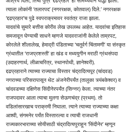
आश्रय दिला, तिचा पुत्र ‘द्दढप्रहार’ हा सामर्थ्यवान योद्धा झाला.
त्याला लोकांनी ‘तलारपद’ (नगररक्षक, कोतवाल) दिले.’ नगररक्षक
‘द्दढप्रहार’च पुढे स्वपराक्रमावर स्वतंत्र राजा झाला.
यादवांचे सुमारे बत्तीस कोरीव लेख उपलब्ध आहेत. यादवांचा इतिहास
समजावून घेण्याची साधने म्हणजे यादवराजांनी केलेले ताम्रपट,
कोरलेले शीलालेख, हेमाद्री पंडिताच्या ‘चतुर्वर्ग चिंतामणी’ या संस्कृत
ग्रंथातील ‘राजप्रशस्ती’ हा खंड व मध्ययुगीन मराठी ग्रंथसंपदा
(उदाहरणार्थ, लीळाचरित्र, स्थानपोथी, ज्ञानेश्वरी).
द्दढप्रहाराने त्याच्या राज्याचा विस्तार चंद्रादित्यपूर (चांदवड)
नगराच्या परिसरापासून थेट अंजनेरीपर्यंत (तालुका त्र्यंबकेश्वर) व
चांदवडच्या दक्षिणेस सिंदीनेरपर्यंत (सिन्नर) केला. त्याच्या नंतर
राजपदावर आला त्याचा मुलगा सेऊणचंद्र (प्रथम). तो
वडिलांसारखाच पराक्रमी निघाला. त्याने त्याच्या राज्याच्या कक्षा
आश्वी, संगमनेर पर्यंत विस्तारल्या व त्याची राजधानी
राज्यकारभाराच्या सोयीसाठी चंद्रादित्यपुराहून ‘सिंदीनेर’ म्हणून