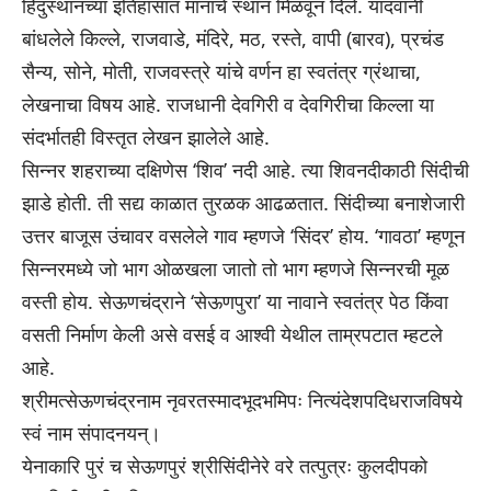
हिंदुस्थानच्या इतिहासात मानाचे स्थान मिळवून दिले. यादवांनी
बांधलेले किल्ले, राजवाडे, मंदिरे, मठ, रस्ते, वापी (बारव), प्रचंड
सैन्य, सोने, मोती, राजवस्त्रे यांचे वर्णन हा स्वतंत्र ग्रंथाचा,
लेखनाचा विषय आहे. राजधानी देवगिरी व देवगिरीचा किल्ला या
संदर्भातही विस्तृत लेखन झालेले आहे.
सिन्नर शहराच्या दक्षिणेस ‘शिव’ नदी आहे. त्या शिवनदीकाठी सिंदीची
झाडे होती. ती सद्य काळात तुरळक आढळतात. सिंदीच्या बनाशेजारी
उत्तर बाजूस उंचावर वसलेले गाव म्हणजे ‘सिंदर’ होय. ‘गावठा’ म्हणून
सिन्नरमध्ये जो भाग ओळखला जातो तो भाग म्हणजे सिन्नरची मूळ
वस्ती होय. सेऊणचंद्राने ‘सेऊणपुरा’ या नावाने स्वतंत्र पेठ किंवा
वसती निर्माण केली असे वसई व आश्वी येथील ताम्रपटात म्हटले
आहे.
श्रीमत्सेऊणचंद्रनाम नृवरतस्मादभूदभमिपः नित्यंदेशपदिधराजविषये
स्वं नाम संपादनयन्।
येनाकारि पुरं च सेऊणपुरं श्रीसिंदीनेरे वरे तत्पुत्रः कुलदीपको