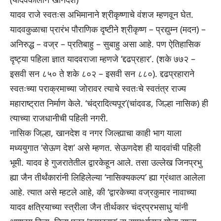
यादव राजे स्वतःस अभिमानाने श्रीकृष्णाचे वंशज म्हणवून घेत.
यादवकुळाचा प्रारंभ पौराणिक दृष्टीने श्रीकृष्ण – प्रद्युम्न (मदन) –
अनिरुद्ध – वज्र – प्रतिबाहु – सुबाहु असा आहे. पण ऐतिहासिक
दृष्ट्या पहिला ज्ञात यादवराजा म्हणजे ‘द्दढप्रहार’. (शके ७७२ –
इसवी सन ८५० ते शके ८०२ – इसवी सन ८८०). द्दढप्रहाराने
स्वतःच्या पराक्रमाच्या जोरावर त्याचे स्वतःचे स्वतंत्र राज्य
महाराष्ट्रात निर्माण केले. ‘चंद्रादित्यपूर’(चांदवड, जिल्हा नासिक) ही
त्याच्या राजधानीची पहिली नगरी.
नासिक
जिल्हा, खानदेश व नगर जिल्ह्याचा काही भाग याला
मध्ययुगात ‘सेऊण देश’ असे म्हणत. सेऊणदेश ही यादवांची पहिली
भूमी. यादव हे गुजरातेतील द्वारकेहून आले. तसा उल्लेख जिनप्रभु
ह्या जैन तीर्थंकारांनी लिहिलेल्या ‘नासिक्यकल्प’ ह्या ग्रंथात आलेला
आहे. त्यात असे म्हटले आहे, की ‘द्वारकेच्या वज्रकुमार नावाच्या
यादव क्षत्रियाच्या स्त्रीला जैन तीर्थकार चंद्रप्रभसाधु यांनी