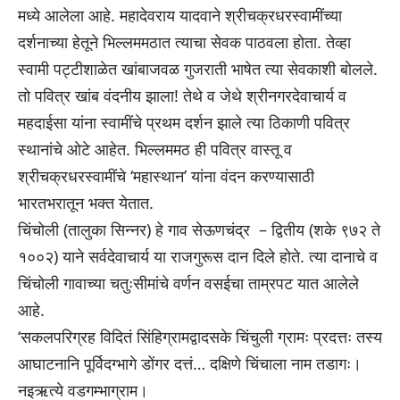
मध्ये आलेला आहे. महादेवराय यादवाने श्रीचक्रधरस्वामींच्या
दर्शनाच्या हेतूने भिल्लममठात त्याचा सेवक पाठवला होता. तेव्हा
स्वामी पट्टीशाळेत खांबाजवळ गुजराती भाषेत त्या सेवकाशी बोलले.
तो पवित्र खांब वंदनीय झाला! तेथे व जेथे श्रीनगरदेवाचार्य व
महदाईसा यांना स्वामींचे प्रथम दर्शन झाले त्या ठिकाणी पवित्र
स्थानांचे ओटे आहेत. भिल्लममठ ही पवित्र वास्तू व
श्रीचक्रधरस्वामींचे ‘महास्थान’ यांना वंदन करण्यासाठी
भारतभरातून भक्त येतात.
चिंचोली (तालुका सिन्नर) हे गाव सेऊणचंद्र – द्वितीय (शके ९७२ ते
१००२) याने सर्वदेवाचार्य या राजगुरूस दान दिले होते. त्या दानाचे व
चिंचोली गावाच्या चतुःसीमांचे वर्णन वसईचा ताम्रपट यात आलेले
आहे.
‘सकलपरिग्रह विदितं सिंहिग्रामद्वादसके चिंचुली ग्रामः प्रदत्तः तस्य
आघाटनानि पूर्विदग्भागे डोंगर दत्तं… दक्षिणे चिंचाला नाम तडागः।
नइऋत्ये वडगम्भाग्राम।