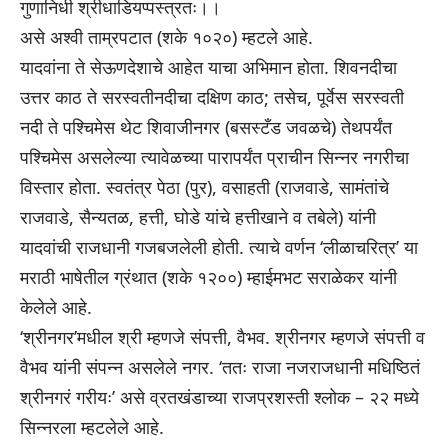
गुणानिधी श्रीधाडियप्पस्त्रतः।।
असे अश्वी ताम्रपटात (शके १०२०) म्हटले आहे.
यादवांना ते सेऊणदेशाचे आहेत याचा अभिमान होता. शिवनदीचा
उत्तर काठ ते सरस्वतीनदीचा दक्षिण काठ; तसेच, पूर्वेस सरस्वती
नदी ते पश्चिमेस थेट शिवाजीनगर (बसस्टँड जवळचे) तेथपर्यंत
पश्चिमेस असलेल्या त्यावेळच्या पारापर्यंत प्राचीन सिन्नर नगरीचा
विस्तार होता. स्वतंत्र पेठा (पुर), वसाहती (राजवाडे, सामंतांचे
राजवाडे, सैन्यतळ, हत्ती, घोडे यांचे हत्तीखाने व तबेले) यांनी
यादवांची राजधानी गजबजलेली होती. त्याचे वर्णन ‘लीळाचरित्र’ या
मराठी भाषेतील ग्रंथात (शके १२००) म्हाईमभट सराळेकर यांनी
केलेले आहे.
‘श्रीनगर’मधील श्री म्हणजे संपत्ती, वैभव. श्रीनगर म्हणजे संपत्ती व
वैभव यांनी संपन्न असलेले नगर. ‘ततः राजा नजराजधानी मधिष्ठितं
श्रीनगरं गरीयः’ असे व्रतखंडाच्या राजप्रशस्ती श्लोक – २२ मध्ये
सिन्नरला म्हटलेले आहे.