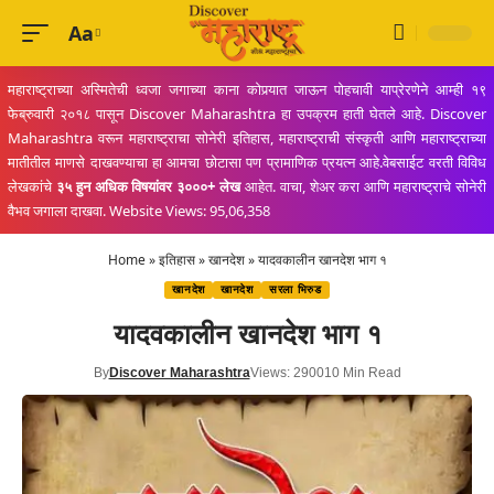
Aa
Font
Resizer
महाराष्ट्राच्या अस्मितेची ध्वजा जगाच्या काना कोपर्‍यात जाऊन पोहचावी याप्रेरणेने आम्ही १९
फेब्रुवारी २०१८ पासून Discover Maharashtra हा उपक्रम हाती घेतले आहे. Discover
Maharashtra वरून महाराष्ट्राचा सोनेरी इतिहास, महाराष्ट्राची संस्कृती आणि महाराष्ट्राच्या
मातीतील माणसे दाखवण्याचा हा आमचा छोटासा पण प्रामाणिक प्रयत्न आहे.वेबसाईट वरती विविध
लेखकांचे
३५ हुन अधिक विषयांवर ३०००+ लेख
आहेत. वाचा, शेअर करा आणि महाराष्ट्राचे सोनेरी
वैभव जगाला दाखवा. Website Views: 95,06,358
Home
»
इतिहास
»
खानदेश
»
यादवकालीन खानदेश भाग १
खानदेश
खानदेश
सरला भिरुड
यादवकालीन खानदेश भाग १
By
Discover Maharashtra
Views: 2900
10 Min Read