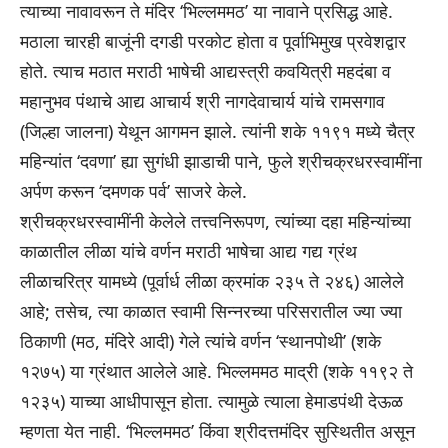
त्याच्या नावावरून ते मंदिर ‘भिल्लममठ’ या नावाने प्रसिद्ध आहे.
मठाला चारही बाजूंनी दगडी परकोट होता व पूर्वाभिमुख प्रवेशद्वार
होते. त्याच मठात मराठी भाषेची आद्यस्त्री कवयित्री महदंबा व
महानुभव पंथाचे आद्य आचार्य श्री नागदेवाचार्य यांचे रामसगाव
(जिल्हा जालना) येथून आगमन झाले. त्यांनी शके ११९१ मध्ये चैत्र
महिन्यांत ‘दवणा’ ह्या सुगंधी झाडाची पाने, फुले श्रीचक्रधरस्वामींना
अर्पण करून ‘दमणक पर्व’ साजरे केले.
श्रीचक्रधरस्वामींनी केलेले तत्त्वनिरूपण, त्यांच्या दहा महिन्यांच्या
काळातील लीळा यांचे वर्णन मराठी भाषेचा आद्य गद्य ग्रंथ
लीळाचरित्र यामध्ये (पूर्वार्ध लीळा क्रमांक २३५ ते २४६) आलेले
आहे; तसेच, त्या काळात स्वामी सिन्नरच्या परिसरातील ज्या ज्या
ठिकाणी (मठ, मंदिरे आदी) गेले त्यांचे वर्णन ‘स्थानपोथी’ (शके
१२७५) या ग्रंथात आलेले आहे. भिल्लममठ माद्री (शके ११९२ ते
१२३५) याच्या आधीपासून होता. त्यामुळे त्याला हेमाडपंथी देऊळ
म्हणता येत नाही. ‘भिल्लममठ’ किंवा श्रीदत्तमंदिर सुस्थितीत असून