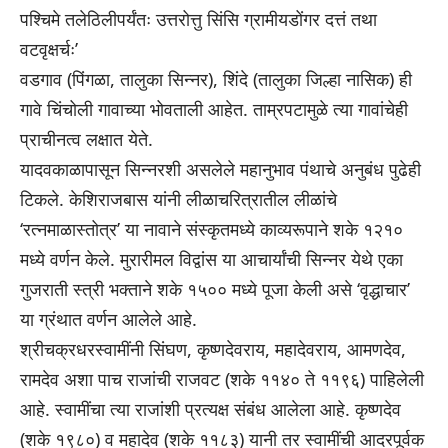
पश्चिमे तलेठिलीपर्यंतः उत्तरोत्तु सिंसि ग्रामीयडोंगर दत्तं तथा
वटवृक्षर्चः’
वडगाव (पिंगळा, तालुका सिन्नर), शिंदे (तालुका जिल्हा नासिक) ही
गावे चिंचोली गावाच्या भोवताली आहेत. ताम्रपटामुळे त्या गावांचेही
प्राचीनत्व लक्षात येते.
यादवकाळापासून सिन्नरशी असलेले महानुभाव पंथाचे अनुबंध पुढेही
टिकले. केशिराजबास यांनी लीळाचरित्रातील लीळांचे
‘रत्नमाळास्तोत्र’ या नावाने संस्कृतमध्ये काव्यरूपाने शके १२१०
मध्ये वर्णन केले. मुरारीमल विद्वांस या आचार्यांची सिन्नर येथे एका
गुजराती स्त्री भक्ताने शके १५०० मध्ये पूजा केली असे ‘वृद्धाचार’
या ग्रंथात वर्णन आलेले आहे.
श्रीचक्रधरस्वामींनी सिंघण, कृष्णदेवराय, महादेवराय, आमणदेव,
रामदेव अशा पाच राजांची राजवट (शके ११४० ते ११९६) पाहिलेली
आहे. स्वामींचा त्या राजांशी प्रत्यक्ष संबंध आलेला आहे. कृष्णदेव
(शके १९८०) व महादेव (शके ११८३) यानी तर स्वामींची आदरपूर्वक