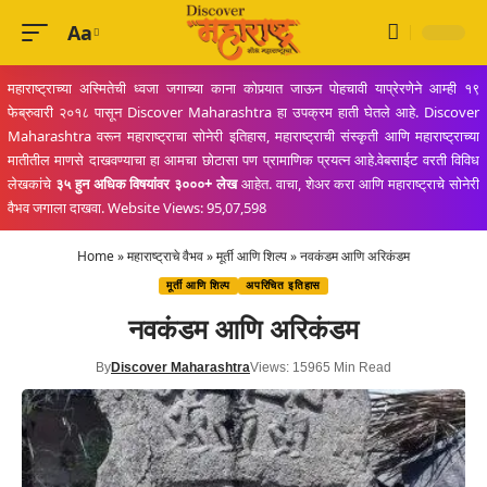
Aa
Font
Resizer
महाराष्ट्राच्या अस्मितेची ध्वजा जगाच्या काना कोपर्‍यात जाऊन पोहचावी याप्रेरणेने आम्ही १९
फेब्रुवारी २०१८ पासून Discover Maharashtra हा उपक्रम हाती घेतले आहे. Discover
Maharashtra वरून महाराष्ट्राचा सोनेरी इतिहास, महाराष्ट्राची संस्कृती आणि महाराष्ट्राच्या
मातीतील माणसे दाखवण्याचा हा आमचा छोटासा पण प्रामाणिक प्रयत्न आहे.वेबसाईट वरती विविध
लेखकांचे
३५ हुन अधिक विषयांवर ३०००+ लेख
आहेत. वाचा, शेअर करा आणि महाराष्ट्राचे सोनेरी
वैभव जगाला दाखवा. Website Views: 95,07,598
Home
»
महाराष्ट्राचे वैभव
»
मूर्ती आणि शिल्प
»
नवकंडम आणि अरिकंडम
मूर्ती आणि शिल्प
अपरिचित इतिहास
नवकंडम आणि अरिकंडम
By
Discover Maharashtra
Views: 1596
5 Min Read