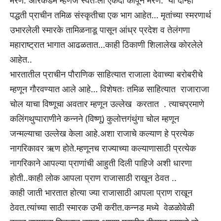
मरणे. अरिकंडम म्हणजे स्वतःला एकदा कापून मरणे. या दोन्ही
पद्धती प्राचीन तमिळ संस्कृतीचा एक भाग आहेत… मृतांच्या स्मरणार्थ
उभारलेली स्मारके तामिळनाडू पासून आंध्र प्रदेश व तेलंगणा
महाराष्ट्रात भागात आढळतात…काही ठिकाणी शिलालेख कोरलेले
आहेत..
भारतातील प्राचीन पौराणिक साहित्यात राजाला देवाच्या बरोबरीचे
म्हणून गौरवण्यात आले आहे… विशेषतः तमिळ साहित्यात राजाराजा
चोल याचा विष्णूचा अवतार म्हणून उल्लेख करतात . त्याचप्रमाणे
कलिंगथुप्पाराणीने कन्नने (विष्णू) कुलोत्तगंथुंगा चोल म्हणून
जन्मल्याचा उल्लेख केला आहे.अशा राजाचे कल्याण हे प्रत्येक
नागरिकावर ऋण होते.म्हणूनच राज्याच्या कल्याणासाठी प्रत्येक
नागरिकाने आपल्या प्राणांची आहुती दिली पाहिजे अशी धारणा
होती..काही लोक आपला प्राण राजासाठी राखून ठेवत ..
काही जाती भारतात होत्या ज्या राजासाठी आपला प्राण राखून
ठेवत.त्यांच्या साठी स्मारक उभी करीत.कन्नड मध्ये वेळळोवेळी