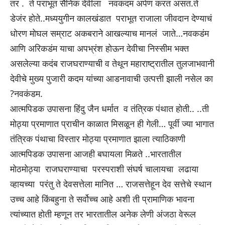
तर . ते पराभूत सैनिक देवीला नवकंदम अर्पण करत असत.ते
डेजंर होते..मध्ययुगीन कालखंडात पराभूत राजाला जीवदान देण्याचं
धोरण मोघल सम्राट अकबराने आखल्याच मानलं जाते…नवकडंम
आणि अरिकडंम याचा अपभ्रंश होऊन देवीचा निस्सीम भक्त
असलेल्या कदंब राजघराण्याची व तेथून महाराष्ट्रातील तुलजाभवानी
देवीचे मुख्य पुजारी कदम यांच्या आडनावाची उत्पत्ती झाली नसेल का
?नवकंडम.
आत्मपिडक उपासना हिंदु जैन धर्मात व तंत्रिक पंथात होती.. ..ती
मोठ्या प्रमाणात प्राचीन काळात मिसळून ही गेली… पूर्वी ज्या भागात
तंत्रिक पंथाचा विस्तार मोठ्या प्रमाणात झाला त्याठिकाणी
आत्मपिडक उपासना आजही बघायला मिळते ..भारतातील
मोठमोठ्या राजघराण्याचा परस्पराशी संघर्ष चालायचा लढाया
व्हायच्या परंतु ते देवसत्तेला मानित … राजसत्तेहून देव सत्तेचे स्थान
उच्च आहे किंबहुना ते सर्वोच्च आहे अशी ती प्रामाणिक भावना
त्यांच्यात होती म्हणून तर भारतातील अनेक लेणी अंजठा वेरूल