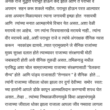
अनेक राजे युद्धात पराभूत होऊन कैद झाले आणि ते पराभव व
अपमान सहन करू शकले नाहीत. पराभूत होऊन परत आल्यावर
असा अपमान मिळाल्यावर त्याना जगायची इच्छा होत नसायची
आणि त्यांच्या मनात आत्महत्येचे विचार येत असत..अशा वेळी
मरायचे तर आहेच. पण त्यांना भित्र्यासारखे मरायचे नाही.. त्यांना
वीर मरायचे आहे..अशी पराभूत राजे व त्यांचे अंगरक्षक सैनिक नवस
करून नवकांडम द्यायचे..त्यात प्रामुख्याने जे सैनिक राजांच्या
मुख्य सुरक्षा दलात होते त्याच्यावर राजाच्या संरक्षणाची मोठी
जबाबदारी होती असे सैनिक तुकडी असत..तमिळनाडु मधील
प्रसिद्ध अशा चोल साम्राज्याच्या राजाच्या संरक्षणासाठी “वेलकरा
सैन्य” होते आणि पांड्य राजासाठी “तेन्नावन ” हे सैनिक होते …
त्यांनी राजाच्या जीवाला धोका झाला तर दुर्गा देवीच्या समोर स्वत:
च्या हातांनी आपले डोके कापून आत्मबलिदान करण्याची शपथ घेत
असत…तेव्हा .. त्यांच्या निष्काळजीपणामुळे किंवा आज्ञाभंगामुळे
राजाच्या जीवाला धोका झाला राजाला आपला जीव गमवावा लागला