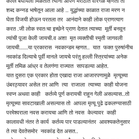
कल्ल बघायला मिळतात त्याना आपण मराठीत वीरगळ म्हणतो तो
शब्द कन्नड भाषेतून आला आहे .. युद्धांच्या काळात राजा मरण न
घेता विजयी होऊन परतला तर आनंदाने काही लोक प्राणत्याग
करत .जी लोक स्वतःचा इच्छेने प्राण देतात त्याच्या मूर्ती बनवून
त्यांची पूजा केली जायची.व अशा मृत व्यक्तीची स्मृती जागवली
जायची……या प्रकारास नवकान्डम म्हणत.. यात फक्त पुरुषांनीच
नवकांड दिल्याचे पूर्वी मानले जायचे परंतु हल्ली स्त्रियांच्या अनेक
मूर्ती तमिळ आंध्र व तेलगंणा राज्यात सापडल्या आहेत.
यात दुसरा एक प्रकार होता एखादा राजा आजारपणामुळे मृत्यूच्या
उंबरठ्यावर असेल तर आणि त्या राजाला त्याच्या काही योजना
स्वप्न अथवा काही कर्तव्ये पूर्ण करायची राहून गेली असल्यास..तो
मृत्यूच्या सावटाखाली असल्यास तो आपला मृत्यू पुढे ढकलण्यासाठी
परमेश्वराला नवस करायचा आणि तो नवस केल्यावर काही
कालावधी नंतर ते कार्य कर्तव्य पार पाडल्यानंतर आवश्यकतेनुसार
ते त्या देवतेसमोर नवकांड देत असत..