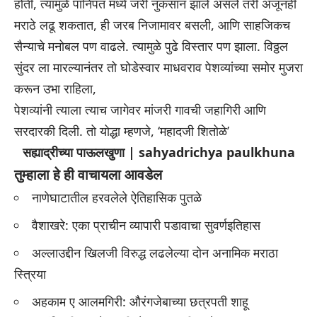
होती, त्यामुळे पानिपत मध्ये जरी नुकसान झाले असले तरी अजूनही
मराठे लढू शकतात, ही जरब निजामावर बसली, आणि साहजिकच
सैन्याचे मनोबल पण वाढले. त्यामुळे पुढे विस्तार पण झाला. विठ्ठल
सुंदर ला मारल्यानंतर तो घोडेस्वार माधवराव पेशव्यांच्या समोर मुजरा
करून उभा राहिला,
पेशव्यांनी त्याला त्याच जागेवर मांजरी गावची जहागिरी आणि
सरदारकी दिली. तो योद्धा म्हणजे, ‘महादजी शितोळे’
सह्याद्रीच्या पाऊलखुणा | sahyadrichya paulkhuna
तुम्हाला हे ही वाचायला आवडेल
नाणेघाटातील हरवलेले ऐतिहासिक पुतळे
वैशाखरे: एका प्राचीन व्यापारी पडावाचा सुवर्णइतिहास
अल्लाउद्दीन खिलजी विरुद्ध लढलेल्या दोन अनामिक मराठा
स्त्रिया
अहकाम ए आलमगिरी: औरंगजेबाच्या छत्रपती शाहू