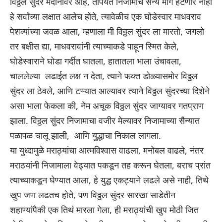
विठ्ठल सुंदर मैदानावर आहे, तोपर्यंत निजामाचे सैन्य मागे हटणार नाही
हे सर्वांच्या लक्षात आलेच होते, त्यावेळीच एक घोडेस्वार माधवराव
पेशव्यांच्या जवळ आला, म्हणाला मी विठ्ठल सुंदर ला मारतो, जगलो
तर बक्षीस द्या, माधवरावांनी त्याच्याकडे पाहून स्मित केले,
घोडेस्वाराने घोडा गर्दीत घातला, हातातला भाला उंचावला,
चाललेल्या लढाईत लक्ष न देता, त्याने फक्त डोळ्यासमोर विठ्ठल
सुंदर ला ठेवले, आणि टप्प्यात आल्यावर त्याने विठ्ठल सुंदरच्या दिशेने
असा भाला फेकला की, नेम अचूक विठ्ठल सुंदर जाग्यावर गतप्राण
झाला. विठ्ठल सुंदर निजामाचा वजीर मेल्यावर निजामाच्या सैन्यात
पळापळ चालू झाली, आणि युद्धाचा निकाल लागला.
या युध्दामुळे मराठ्यांचा आत्मविश्वास वाढला, मनोबल वाढले, नंतर
मराठयांनी निजामाला वेढ्यात पकडून तह करून घेतला, बराच प्रांत
त्याच्याकडून घेण्यात आला, हे युद्ध एकट्याने लढले असे नाही, तिथे
खुप जण लढतच होते, पण विठ्ठल सुंदर सारखा साडेतीन
शहाण्यांपैकी एक तिथं मारला गेला, ही मराठ्यांची खुप मोठी जित