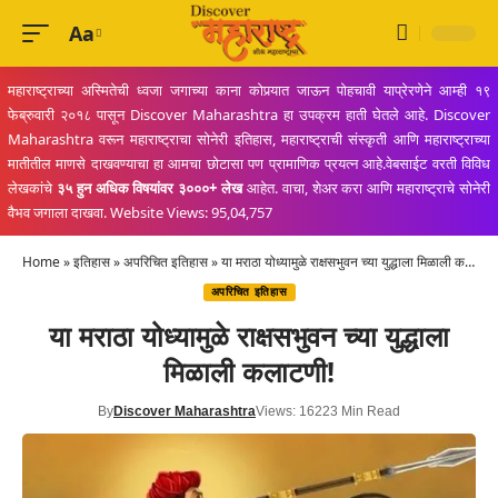
Aa
Font
Resizer
महाराष्ट्राच्या अस्मितेची ध्वजा जगाच्या काना कोपर्‍यात जाऊन पोहचावी याप्रेरणेने आम्ही १९
फेब्रुवारी २०१८ पासून Discover Maharashtra हा उपक्रम हाती घेतले आहे. Discover
Maharashtra वरून महाराष्ट्राचा सोनेरी इतिहास, महाराष्ट्राची संस्कृती आणि महाराष्ट्राच्या
मातीतील माणसे दाखवण्याचा हा आमचा छोटासा पण प्रामाणिक प्रयत्न आहे.वेबसाईट वरती विविध
लेखकांचे
३५ हुन अधिक विषयांवर ३०००+ लेख
आहेत. वाचा, शेअर करा आणि महाराष्ट्राचे सोनेरी
वैभव जगाला दाखवा. Website Views: 95,04,757
Home
»
इतिहास
»
अपरिचित इतिहास
»
या मराठा योध्यामुळे राक्षसभुवन च्या युद्धाला मिळाली कलाटणी!
अपरिचित इतिहास
या मराठा योध्यामुळे राक्षसभुवन च्या युद्धाला
मिळाली कलाटणी!
By
Discover Maharashtra
Views: 1622
3 Min Read