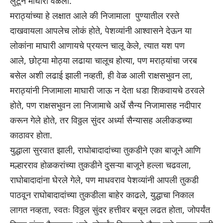
लुटून माघारी वळला.
मराठ्यांच्या हे लक्षात आले की निजामाला पुण्यातील रस्ते
दाखवायला आपलेच लोकं होते, पेशव्यांनी आश्वासने देऊन या
लोकांना माघारी आणायचे प्रयत्न चालू केले, त्यात यश पण
आले, छोट्या मोठ्या लढाया चालूच होत्या, पण मराठ्यांचा जरब
बसेल अशी लढाई झाली नव्हती, ही वेळ आली राक्षसभुवन ला,
मराठ्यांनी निजामाला माघारी जाऊ न देता धडा शिकवायचे ठरवले
होते, पण राक्षसभुवन ला निजामाचे अर्धे सैन्य निजामासह नदीपार
करून गेले होते, तर विठ्ठल सुंदर अर्ध्या सैन्यासह अलीकडच्या
काठावर होता.
युद्धाला सुरवात झाली, राघोबादादांच्या तुकडीने एका बाजूने आणि
मल्हारराव होळकरांच्या तुकडीने दुसऱ्या बाजूने हल्ला चढवला,
राघोबादादांना घेरले गेले, पण माधवराव पेशव्यांनी आपली तुकडी
पाठवून राघोबादादांच्या तुकडीला बाहेर काढले, युद्धाचा निकाल
लागत नव्हता, स्वतः विठ्ठल सुंदर हत्तीवर बसून लढत होता, जोपर्यंत